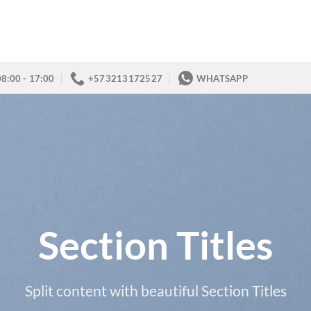
08:00 - 17:00
+573213172527
WHATSAPP
Section Titles
Split content with beautiful Section Titles