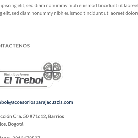
dipiscing elit, sed diam nonummy nibh euismod tincidunt ut laore
ng elit, sed diam nonummy nibh euismod tincidunt ut laoreet dolor
NTACTENOS
ebol@accesoriosparajacuzzis.com
cción Cra. 50 #71c12, Barrios
os, Bogotá,
éfono:
3213172527