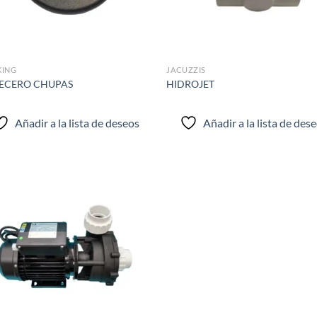
KING
JACUZZIS
ECERO CHUPAS
HIDROJET
Añadir a la lista de deseos
Añadir a la lista de des
Añadir
a la
lista de
deseos