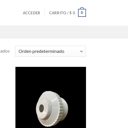
0
ACCEDER
CARRITO /
$
0
tados
adir
Añadir
 la
a la
ta de
lista de
seos
deseos