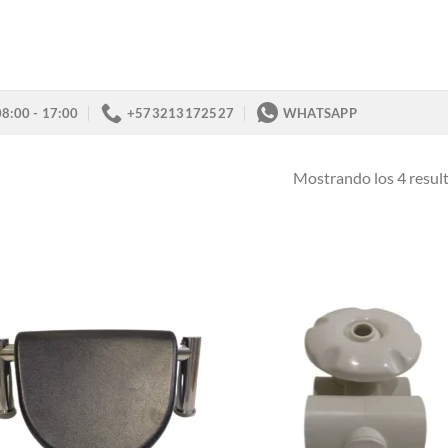
08:00 - 17:00
+573213172527
WHATSAPP
Mostrando los 4 resul
Añadir
Añ
a la
a
lista de
lis
deseos
de