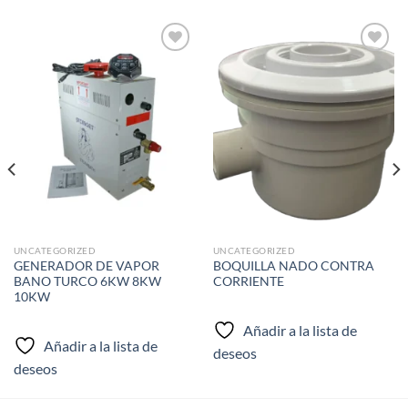
Añadir
Añadir
a la
a la
lista de
lista de
deseos
deseos
UNCATEGORIZED
UNCATEGORIZED
GENERADOR DE VAPOR
BOQUILLA NADO CONTRA
BANO TURCO 6KW 8KW
CORRIENTE
10KW
Añadir a la lista de
Añadir a la lista de
deseos
deseos